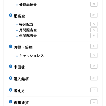
優待品紹介
22
89
配当金
毎月配当
5
月間配当金
70
年間配当金
6
24
お得・節約
キャッシュレス
3
18
米国株
63
購入銘柄
7
考え方
1
仮想通貨