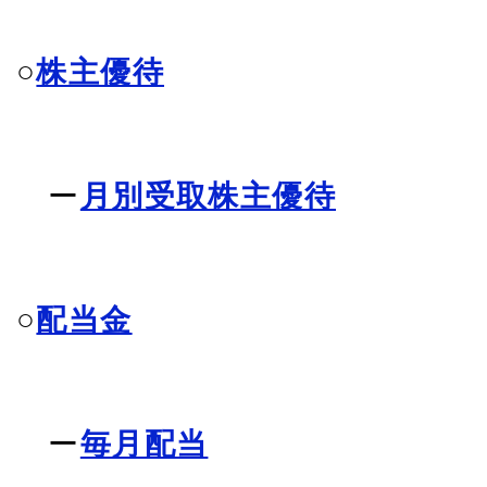
○
株主優待
ー
月別受取株主優待
○
配当金
ー
毎月配当