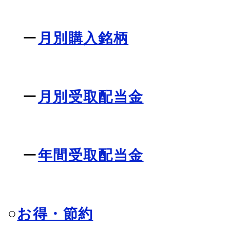
ー
月別購入銘柄
ー
月別受取配当金
ー
年間受取配当金
○
お得・節約