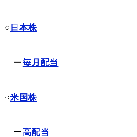
○
日本株
ー
毎月配当
○
米国株
ー
高配当