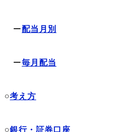
ー
配当月別
ー
毎月配当
○
考え方
○
銀行・証券口座