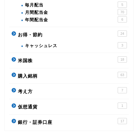
毎月配当
5
月間配当金
70
年間配当金
6
24
お得・節約
キャッシュレス
3
18
米国株
63
購入銘柄
7
考え方
1
仮想通貨
17
銀行・証券口座