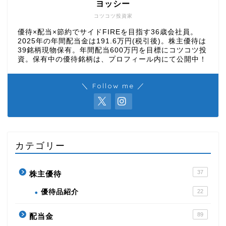
ヨッシー
コツコツ投資家
優待×配当×節約でサイドFIREを目指す36歳会社員。
2025年の年間配当金は191.6万円(税引後)。株主優待は
39銘柄現物保有。年間配当600万円を目標にコツコツ投
資。保有中の優待銘柄は、プロフィール内にて公開中！
＼ Follow me ／
カテゴリー
37
株主優待
優待品紹介
22
89
配当金