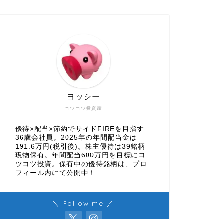
ヨッシー
コツコツ投資家
優待×配当×節約でサイドFIREを目指す
36歳会社員。2025年の年間配当金は
191.6万円(税引後)。株主優待は39銘柄
現物保有。年間配当600万円を目標にコ
ツコツ投資。保有中の優待銘柄は、プロ
フィール内にて公開中！
＼ Follow me ／