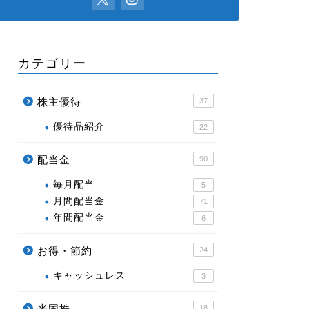
カテゴリー
株主優待
37
優待品紹介
22
配当金
90
毎月配当
5
月間配当金
71
年間配当金
6
お得・節約
24
キャッシュレス
3
米国株
18