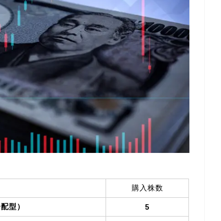
購入株数
分配型）
5