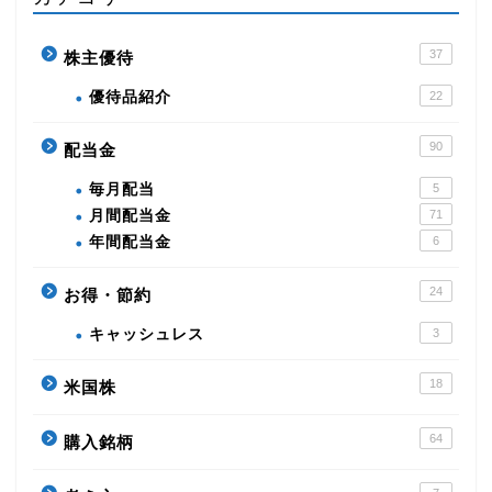
37
株主優待
優待品紹介
22
90
配当金
毎月配当
5
月間配当金
71
年間配当金
6
24
お得・節約
キャッシュレス
3
18
米国株
64
購入銘柄