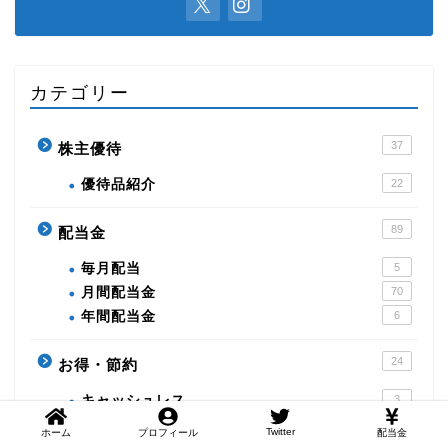
カテゴリー
37
株主優待
優待品紹介
22
89
配当金
毎月配当
5
月間配当金
70
年間配当金
6
24
お得・節約
キャッシュレス
3
Twitter
ホーム
プロフィール
配当金
18