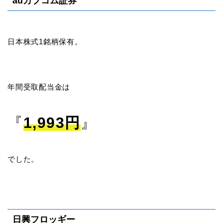
auカブコム証券
日本株式1銘柄保有。
年間受取配当金は
『
1
,
9
9
3
円
』
でした。
日興フロッギー