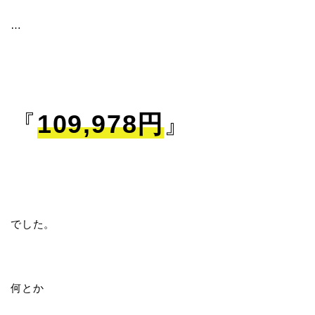
…
『
109,978円
』
でした。
何とか