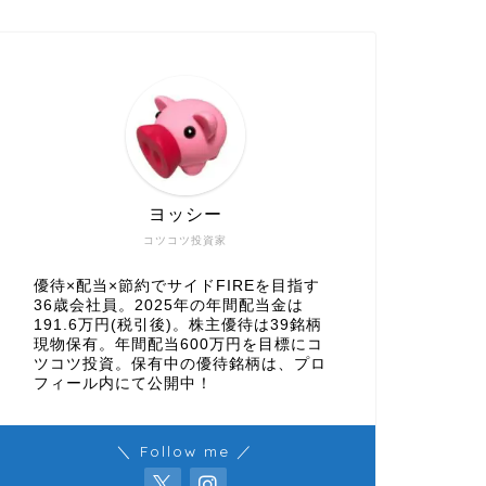
ヨッシー
コツコツ投資家
優待×配当×節約でサイドFIREを目指す
36歳会社員。2025年の年間配当金は
191.6万円(税引後)。株主優待は39銘柄
現物保有。年間配当600万円を目標にコ
ツコツ投資。保有中の優待銘柄は、プロ
フィール内にて公開中！
＼ Follow me ／