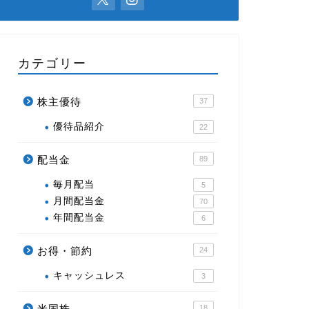
カテゴリー
株主優待
37
優待品紹介
22
配当金
89
毎月配当
5
月間配当金
70
年間配当金
6
お得・節約
24
キャッシュレス
3
米国株
18