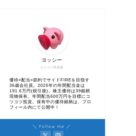
ヨッシー
コツコツ投資家
優待×配当×節約でサイドFIREを目指す
36歳会社員。2025年の年間配当金は
191.6万円(税引後)。株主優待は39銘柄
現物保有。年間配当600万円を目標にコ
ツコツ投資。保有中の優待銘柄は、プロ
フィール内にて公開中！
＼ Follow me ／