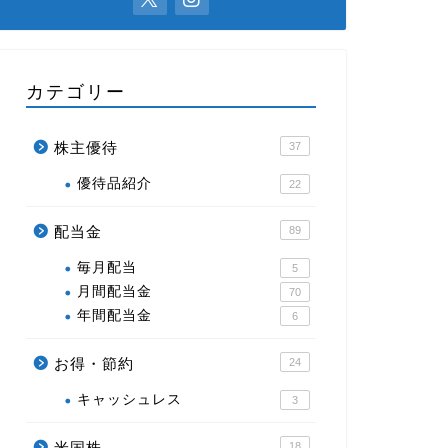
カテゴリー
株主優待
37
優待品紹介
22
配当金
89
毎月配当
5
月間配当金
70
年間配当金
6
お得・節約
24
キャッシュレス
3
米国株
18