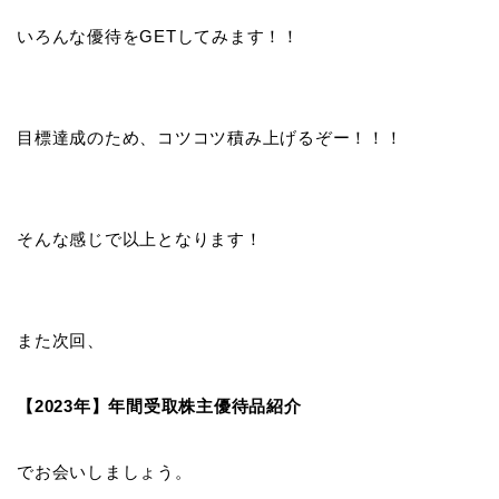
いろんな優待をGETしてみます！！
目標達成のため、コツコツ積み上げるぞー！！！
そんな感じで以上となります！
また次回、
【2023年】年間受取株主優待品紹介
でお会いしましょう。