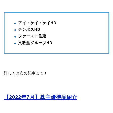
アイ・ケイ・ケイHD
テンポスHD
ファースト住建
文教堂グループHD
詳しくは次の記事にて！
【2022年7月】株主優待品紹介