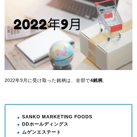
2022年9月に受け取った銘柄は、全部で
4銘柄
。
SANKO MARKETING FOODS
DDホールディングス
ムゲンエステート