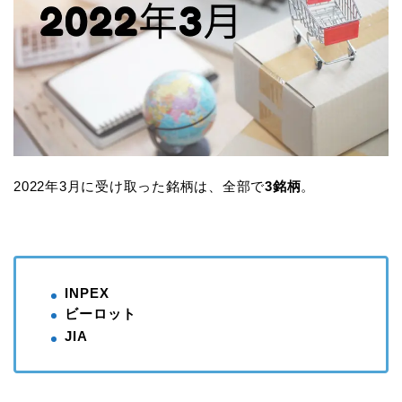
2022年3月に受け取った銘柄は、全部で
3銘柄
。
INPEX
ビーロット
JIA