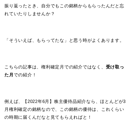
振り返ったとき、自分でもこの銘柄からもらったんだと忘
れていたりしませんか？
「そういえば、もらってたな」と思う時がよくあります。
こちらの記事は、権利確定月での紹介ではなく、
受け取っ
た月
での紹介！
例えば、【2022年6月】株主優待品紹介なら、ほとんどが3
月権利確定の銘柄なので、この銘柄の優待は、これくらい
の時期に届くんだなと見てもらえればと！