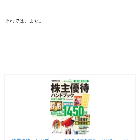
それでは、また。