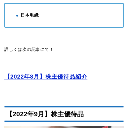
日本毛織
詳しくは次の記事にて！
【2022年8月】株主優待品紹介
【2022年9月】株主優待品