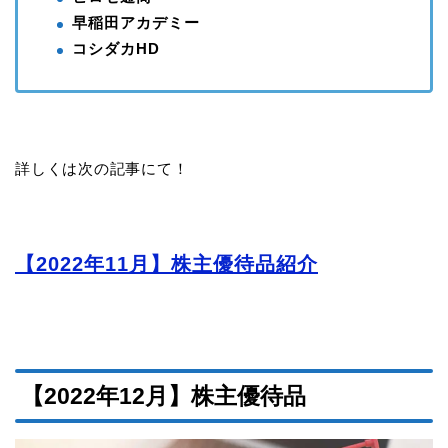
早稲田アカデミー
コシダカHD
詳しくは次の記事にて！
【2022年11月】株主優待品紹介
【2022年12月】株主優待品