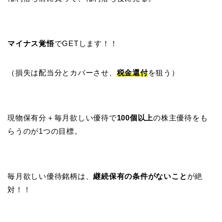
マイナス覚悟
でGETします！！
（損失は配当分とカバーさせ、
税金還付
を狙う）
現物保有分＋毎月欲しい優待で
100個以上
の株主優待をも
らうのが1つの目標。
毎月欲しい優待銘柄は、
継続保有の条件がないこと
が絶
対！！