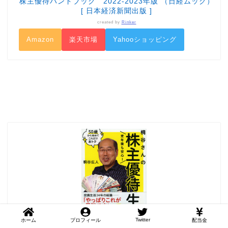
株主優待ハンドブック 2022-2023年版 （日経ムック）
[ 日本経済新聞出版 ]
created by
Rinker
Amazon
楽天市場
Yahooショッピング
Twitter
ホーム
プロフィール
配当金