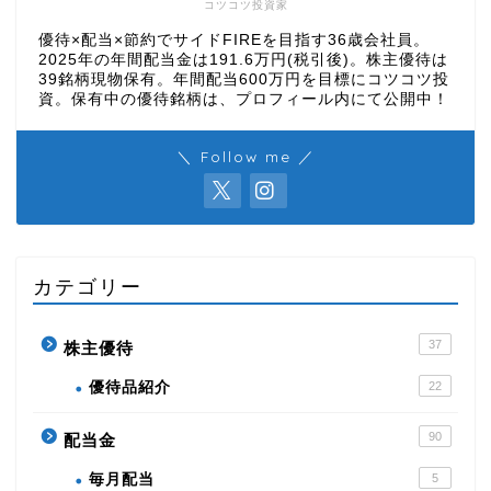
コツコツ投資家
優待×配当×節約でサイドFIREを目指す36歳会社員。
2025年の年間配当金は191.6万円(税引後)。株主優待は
39銘柄現物保有。年間配当600万円を目標にコツコツ投
資。保有中の優待銘柄は、プロフィール内にて公開中！
＼ Follow me ／
カテゴリー
37
株主優待
優待品紹介
22
90
配当金
毎月配当
5