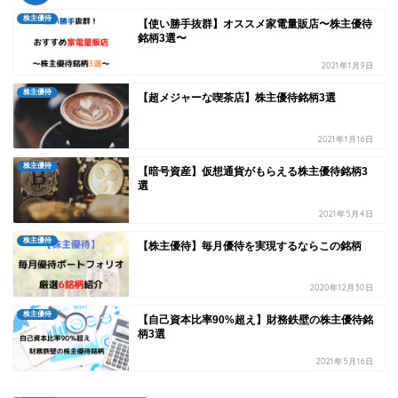
株主優待
【使い勝手抜群】オススメ家電量販店〜株主優待
銘柄3選〜
2021年1月9日
株主優待
【超メジャーな喫茶店】株主優待銘柄3選
2021年1月16日
株主優待
【暗号資産】仮想通貨がもらえる株主優待銘柄3
選
2021年5月4日
株主優待
【株主優待】毎月優待を実現するならこの銘柄
2020年12月30日
株主優待
【自己資本比率90%超え】財務鉄壁の株主優待銘
柄3選
2021年5月16日