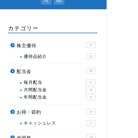
カテゴリー
株主優待
37
優待品紹介
22
配当金
89
毎月配当
5
月間配当金
70
年間配当金
6
お得・節約
24
キャッシュレス
3
米国株
18