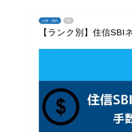
お得・節約
PR
【ランク別】住信SBI