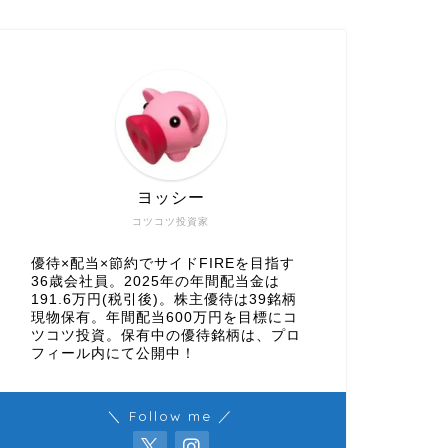
ヨッシー
コツコツ投資家
優待×配当×節約でサイドFIREを目指す
36歳会社員。2025年の年間配当金は
191.6万円(税引後)。株主優待は39銘柄
現物保有。年間配当600万円を目標にコ
ツコツ投資。保有中の優待銘柄は、プロ
フィール内にて公開中！
＼ Follow me ／