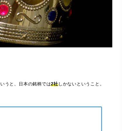
というと、日本の銘柄では
2社
しかないということ。