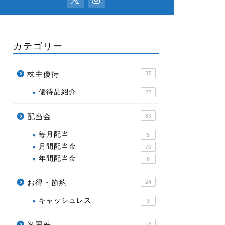
カテゴリー
株主優待
37
優待品紹介
22
配当金
89
毎月配当
5
月間配当金
70
年間配当金
6
お得・節約
24
キャッシュレス
3
米国株
18