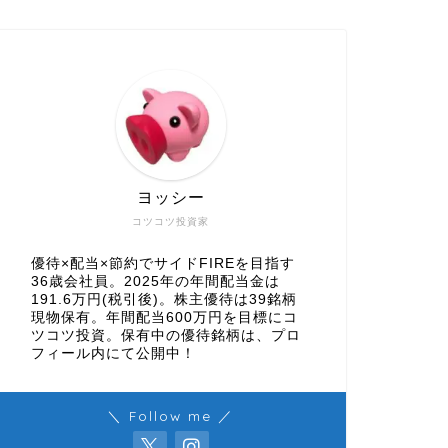
ヨッシー
コツコツ投資家
優待×配当×節約でサイドFIREを目指す
36歳会社員。2025年の年間配当金は
191.6万円(税引後)。株主優待は39銘柄
現物保有。年間配当600万円を目標にコ
ツコツ投資。保有中の優待銘柄は、プロ
フィール内にて公開中！
＼ Follow me ／