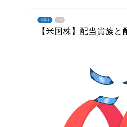
米国株
PR
【米国株】配当貴族と