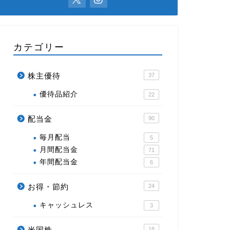
カテゴリー
株主優待
37
優待品紹介
22
配当金
90
毎月配当
5
月間配当金
71
年間配当金
6
お得・節約
24
キャッシュレス
3
米国株
18