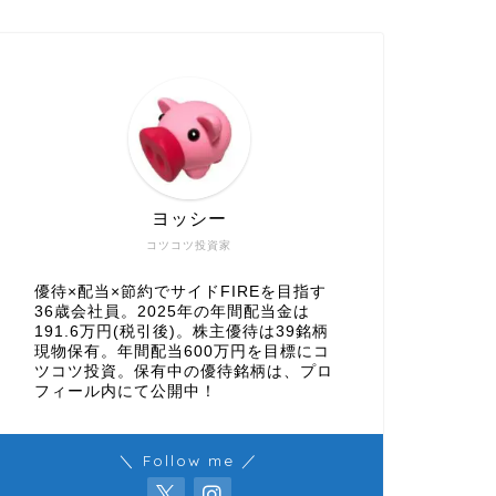
ヨッシー
コツコツ投資家
優待×配当×節約でサイドFIREを目指す
36歳会社員。2025年の年間配当金は
191.6万円(税引後)。株主優待は39銘柄
現物保有。年間配当600万円を目標にコ
ツコツ投資。保有中の優待銘柄は、プロ
フィール内にて公開中！
＼ Follow me ／