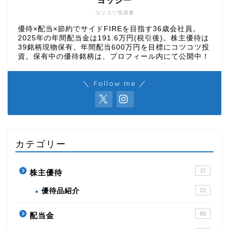
ヨッシー
コツコツ投資家
優待×配当×節約でサイドFIREを目指す36歳会社員。
2025年の年間配当金は191.6万円(税引後)。株主優待は
39銘柄現物保有。年間配当600万円を目標にコツコツ投
資。保有中の優待銘柄は、プロフィール内にて公開中！
＼ Follow me ／
カテゴリー
37
株主優待
優待品紹介
22
89
配当金