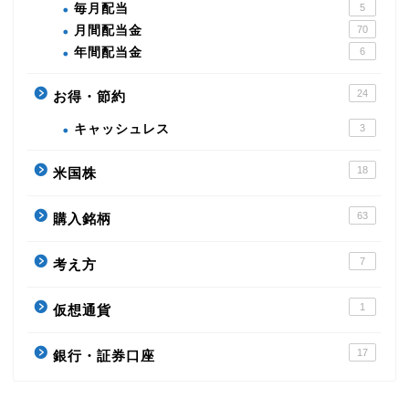
毎月配当
5
月間配当金
70
年間配当金
6
24
お得・節約
キャッシュレス
3
18
米国株
63
購入銘柄
7
考え方
1
仮想通貨
17
銀行・証券口座