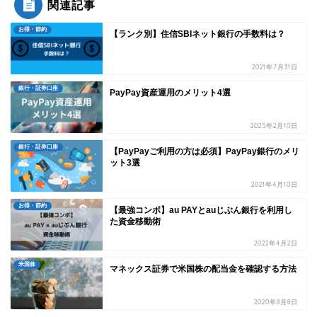
関連記事
お得・節約
【ランク別】住信SBIネット銀行の手数料は？
2021年7月31日
銀行・証券口座
PayPay資産運用のメリット4選
2025年2月10日
銀行・証券口座
【PayPayご利用の方は必須】PayPay銀行のメリ
ット3選
2021年4月10日
お得・節約
【最強コンボ】au PAYとauじぶん銀行を利用し
た資金移動術
2022年4月2日
米国株
マネックス証券で米国株の配当金を確認する方法
2020年8月8日