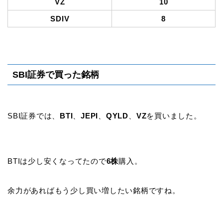
VZ
10
SDIV
8
SBI証券で買った銘柄
SBI証券では、
BTI
、
JEPI
、
QYLD
、
VZ
を買いました。
BTIは少し安くなってたので
6株
購入。
余力があればもう少し買い増したい銘柄ですね。