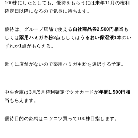
100株にしたとしても、優待をもらうには来年11月の権利
確定日以降になるので気長に待ちます。
優待は、グループ店舗で使える
自社商品券2,500円相当
も
しくは
薬用ハミガキ粉2点
もしくは
うるおい保湿液1本
のい
ずれか1点がもらえる。
近くに店舗がないので薬用ハミガキ粉を選択する予定。
中央倉庫は3月/9月権利確定でクオカードが
年間1,500円相
当
もらえます。
優待目的の銘柄はコツコツ買って100株目指します。