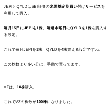
JEPIとQYLDはSBI証券の
米国株定期買い付けサービス
を
利用して購入。
毎月15日にJEPIを1株
、
毎週水曜日にQYLDを1株
を購入す
る設定。
これで毎月JEPIを1株、QYLDを4株買える設定ですね。
この株数より多い分は、手動で買ってます。
VZは、
10株
購入。
これでVZの株数が
100株
になりました。