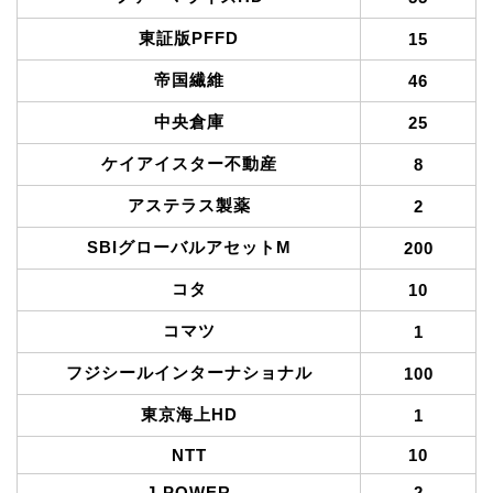
東証版PFFD
15
帝国繊維
46
中央倉庫
25
ケイアイスター不動産
8
アステラス製薬
2
SBIグローバルアセットM
200
コタ
10
コマツ
1
フジシールインターナショナル
100
東京海上HD
1
NTT
10
J-POWER
2